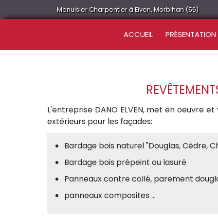
Menuisier Charpentier à Elven, Morbihan (56)
ACCUEIL
PRÉSENTATION
REVÊTEMENTS
L'entreprise DANO ELVEN, met en oeuvre et v
extérieurs pour les façades:
Bardage bois naturel "Douglas, Cèdre, Cha
Bardage bois prépeint ou lasuré
Panneaux contre collé, parement dougl
panneaux composites …